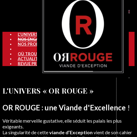
L'UNIVERS OR ROUGE
NOS ENGAGEMENTS
NOS PRODUITS
OÙ TROUVER OR ROUGE
ACTUALITÉS
REVUE PRESSE
L'UNIVERS « OR ROUGE »
OR ROUGE : une Viande d'Excellence
!
Véritable merveille gustative, elle séduit les palais les plus
exigeants.
La singularité de cette
viande d’Exception
vient de son cahier