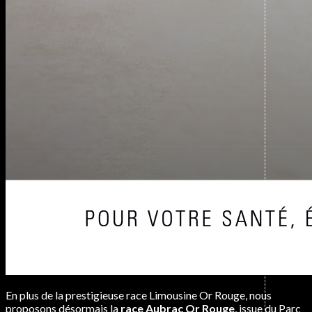
En plus de la prestigieuse race Limousine Or Rouge, nous
proposons désormais la
race Aubrac Or Rouge
, issue du Parc